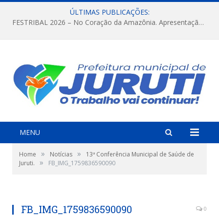
ÚLTIMAS PUBLICAÇÕES:
FESTRIBAL 2026 – No Coração da Amazônia. Apresentação da Munduruku.
MENU
»
»
Home
Notícias
13ª Conferência Municipal de Saúde de
»
Juruti.
FB_IMG_1759836590090
FB_IMG_1759836590090
0