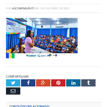
POR
ASCOMPMJURUTI
EM
7 DE OUTUBRO DE 2025
COMPARTILHAR:
Twitter
Facebook
Google+
Pinterest
LinkedIn
Tumblr
Email
CONTEÚDO RELACIONADO