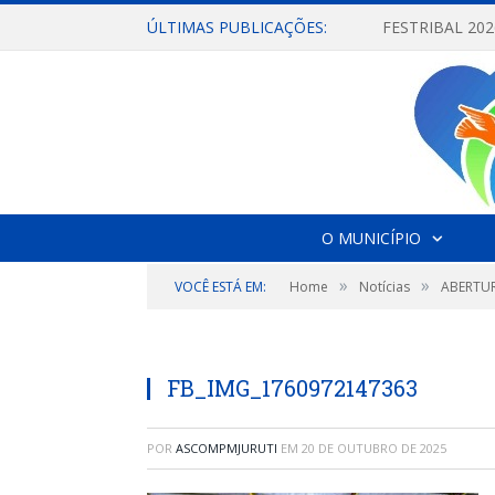
ÚLTIMAS PUBLICAÇÕES:
O MUNICÍPIO
»
»
VOCÊ ESTÁ EM:
Home
Notícias
ABERTUR
FB_IMG_1760972147363
POR
ASCOMPMJURUTI
EM
20 DE OUTUBRO DE 2025