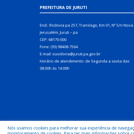
PREFEITURA DE JURUTI
End.: Rodovia pa 257, Translago, Km 01, Nº S/n Nova
Jerusalém, Juruti – pa
CEP: 68170-000
Fone: (93) 98408-7564
E-mail: ouvidoria@juruti.pa.gov.br
Horário de atendimento: de Segunda a sexta das
08:00h às 14:00h
Nós usamos cookies para melhorar sua experiência de navegação
Todos os direitos reservados a Prefeitura Municipal 
monitoramento de cookies. Para ter mais informações sobre como