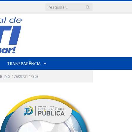
TRANSPARÊNCIA
FB_IMG_1760972147363