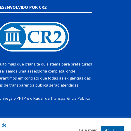
ESENVOLVIDO POR CR2
uito mais que
criar site
ou
sistema para prefeituras
!
ealizamos uma
assessoria
completa, onde
arantimos em contrato que todas as exigências das
eis de transparência pública
serão atendidas.
onheça o
PNTP
e o
Radar da Transparência Pública
a de
te
Acessar Área Administrativa
Acessar Webmail
ACEITO
Leia mais