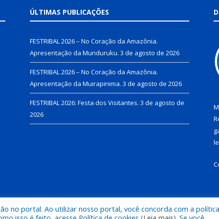
ÚLTIMAS PUBLICAÇÕES
D
FESTRIBAL 2026 – No Coração da Amazônia.
Apresentação da Munduruku.
3 de agosto de 2026
FESTRIBAL 2026 – No Coração da Amazônia.
Apresentação da Muirapinima.
3 de agosto de 2026
FESTRIBAL 2026: Festa dos Visitantes.
3 de agosto de
M
2026
R
g
l
C
 no portal. Ao utilizar nosso portal, você concorda com a polític
de Juruti.
Mapa do Si
 isso é feito, acesse Política de cookies (
Leia mais
). Se você