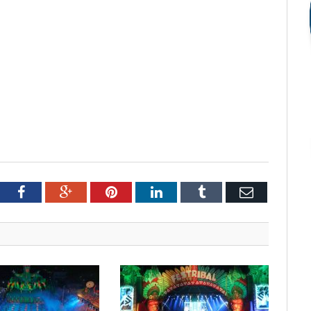
tter
Facebook
Google+
Pinterest
LinkedIn
Tumblr
Email