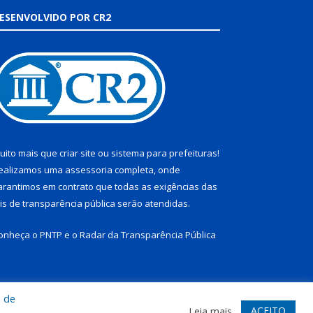
ESENVOLVIDO POR CR2
uito mais que
criar site
ou
sistema para prefeituras
!
ealizamos uma
assessoria
completa, onde
arantimos em contrato que todas as exigências das
eis de transparência pública
serão atendidas.
onheça o
PNTP
e o
Radar da Transparência Pública
a de
te
Acessar Área Administrativa
Acessar Webmail
ACEITO
Leia mais