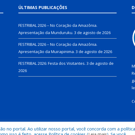
ÚLTIMAS PUBLICAÇÕES
D
FESTRIBAL 2026 – No Coração da Amazônia.
Apresentação da Munduruku.
3 de agosto de 2026
FESTRIBAL 2026 – No Coração da Amazônia.
Apresentação da Muirapinima.
3 de agosto de 2026
FESTRIBAL 2026: Festa dos Visitantes.
3 de agosto de
M
2026
R
g
l
C
 no portal. Ao utilizar nosso portal, você concorda com a polític
de Juruti.
Mapa do Si
 isso é feito, acesse Política de cookies (
Leia mais
). Se você