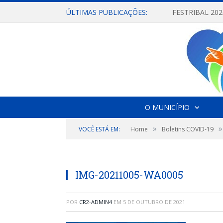
ÚLTIMAS PUBLICAÇÕES:
O MUNICÍPIO
»
»
VOCÊ ESTÁ EM:
Home
Boletins COVID-19
IMG-20211005-WA0005
POR
CR2-ADMIN4
EM
5 DE OUTUBRO DE 2021