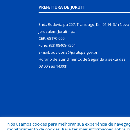
PREFEITURA DE JURUTI
End.: Rodovia pa 257, Translago, Km 01, Nº S/n Nova
Jerusalém, Juruti – pa
CEP: 68170-000
Fone: (93) 98408-7564
E-mail: ouvidoria@juruti.pa.gov.br
Horário de atendimento: de Segunda a sexta das
08:00h às 14:00h
Nós usamos cookies para melhorar sua experiência de navegação
Todos os direitos reservados a Prefeitura Municipal 
monitoramento de cookies. Para ter mais informações sobre como