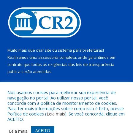
Muito mais que
criar site
ou
sistema para prefeituras
!
Realizamos uma
assessoria
completa, onde garantimos em
contrato que todas as exigências das
leis de transparência
pública
serão atendidas.
Conheça o
PNTP
e o
Radar da Transparência Pública
Nós usamos cookies para melhorar sua experiência de
navegação no portal. Ao utilizar nosso portal, você
concorda com a política de monitoramento de cookies.
Para ter mais informações sobre como isso é feito, acesse
Política de cookies (
Leia mais
). Se você concorda, clique em
Todos os direitos reservados a Prefeitura Municipal de Juruti.
ACEITO.
Mapa do Site
Acessar Área Administrativa
ACEITO
Leia mais