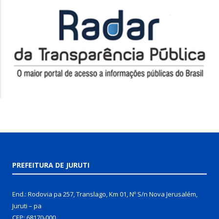
PREFEITURA DE JURUTI
End.: Rodovia pa 257, Translago, Km 01, Nº S/n Nova Jerusalém,
Juruti – pa
CEP: 68170-000