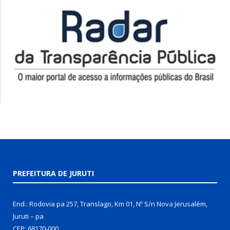
PREFEITURA DE JURUTI
End.: Rodovia pa 257, Translago, Km 01, Nº S/n Nova Jerusalém,
Juruti – pa
CEP: 68170-000