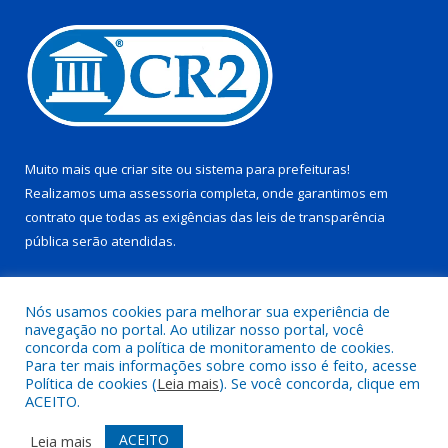
Muito mais que
criar site
ou
sistema para prefeituras
!
Realizamos uma
assessoria
completa, onde garantimos em
contrato que todas as exigências das
leis de transparência
pública
serão atendidas.
Conheça o
PNTP
e o
Radar da Transparência Pública
Nós usamos cookies para melhorar sua experiência de
navegação no portal. Ao utilizar nosso portal, você
concorda com a política de monitoramento de cookies.
Para ter mais informações sobre como isso é feito, acesse
Política de cookies (
Leia mais
). Se você concorda, clique em
Todos os direitos reservados a Prefeitura Municipal de Juruti.
ACEITO.
Mapa do Site
Acessar Área Administrativa
ACEITO
Leia mais