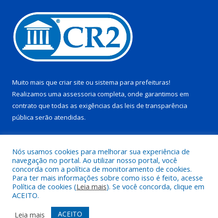
Muito mais que
criar site
ou
sistema para prefeituras
!
Realizamos uma
assessoria
completa, onde garantimos em
contrato que todas as exigências das
leis de transparência
pública
serão atendidas.
Conheça o
PNTP
e o
Radar da Transparência Pública
Nós usamos cookies para melhorar sua experiência de
navegação no portal. Ao utilizar nosso portal, você
concorda com a política de monitoramento de cookies.
Para ter mais informações sobre como isso é feito, acesse
Política de cookies (
Leia mais
). Se você concorda, clique em
Todos os direitos reservados a Prefeitura Municipal de Juruti.
ACEITO.
Mapa do Site
Acessar Área Administrativa
ACEITO
Leia mais