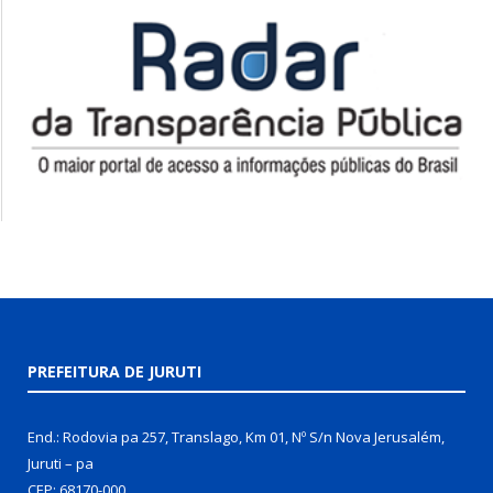
PREFEITURA DE JURUTI
End.: Rodovia pa 257, Translago, Km 01, Nº S/n Nova Jerusalém,
Juruti – pa
CEP: 68170-000