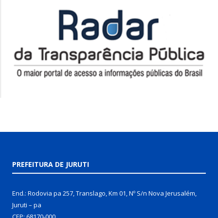
PREFEITURA DE JURUTI
End.: Rodovia pa 257, Translago, Km 01, Nº S/n Nova Jerusalém,
Juruti – pa
CEP: 68170-000