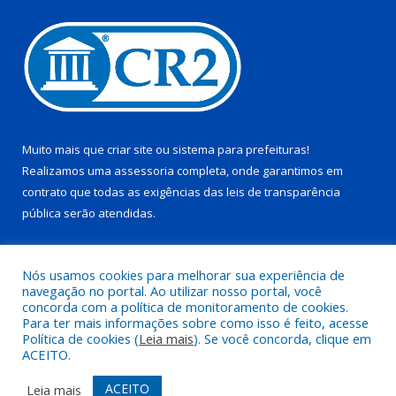
Muito mais que
criar site
ou
sistema para prefeituras
!
Realizamos uma
assessoria
completa, onde garantimos em
contrato que todas as exigências das
leis de transparência
pública
serão atendidas.
Conheça o
PNTP
e o
Radar da Transparência Pública
Nós usamos cookies para melhorar sua experiência de
navegação no portal. Ao utilizar nosso portal, você
concorda com a política de monitoramento de cookies.
Para ter mais informações sobre como isso é feito, acesse
Política de cookies (
Leia mais
). Se você concorda, clique em
Todos os direitos reservados a Prefeitura Municipal de Juruti.
ACEITO.
Mapa do Site
Acessar Área Administrativa
ACEITO
Leia mais