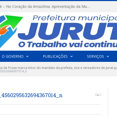
FESTRIBAL 2026 – No Coração da Amazônia. Apresentação da Munduruku.
O GOVERNO
PUBLICAÇÕES
SERVIÇOS
a de Posse marca início do mandato da prefeita, vice e vereadores de Juruti p
5632694367014_n
_4560295632694367014_n
0