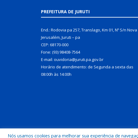
PREFEITURA DE JURUTI
End.: Rodovia pa 257, Translago, Km 01, Nº S/n Nova
Jerusalém, Juruti – pa
CEP: 68170-000
Fone: (93) 98408-7564
E-mail: ouvidoria@juruti.pa.gov.br
Horário de atendimento: de Segunda a sexta das
08:00h às 14:00h
Nós usamos cookies para melhorar sua experiência de navegação