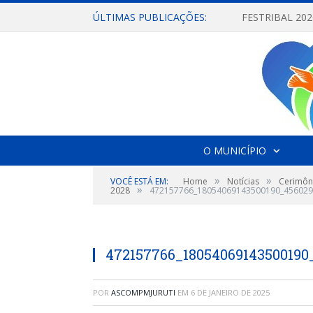
ÚLTIMAS PUBLICAÇÕES:
O MUNICÍPIO
»
»
VOCÊ ESTÁ EM:
Home
Notícias
Cerimôni
»
2028
472157766_18054069143500190_456029
472157766_18054069143500190
POR
ASCOMPMJURUTI
EM
6 DE JANEIRO DE 2025