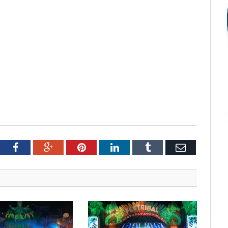
tter
Facebook
Google+
Pinterest
LinkedIn
Tumblr
Email