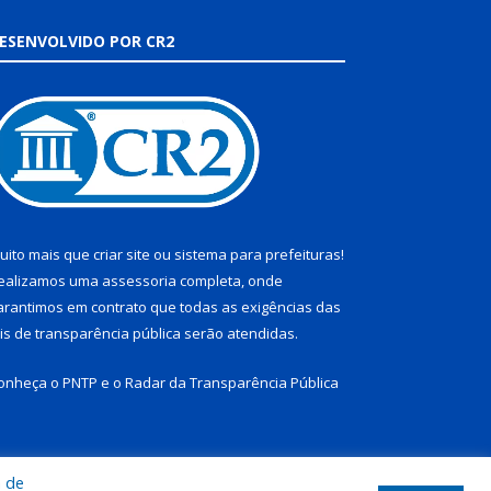
ESENVOLVIDO POR CR2
uito mais que
criar site
ou
sistema para prefeituras
!
ealizamos uma
assessoria
completa, onde
arantimos em contrato que todas as exigências das
eis de transparência pública
serão atendidas.
onheça o
PNTP
e o
Radar da Transparência Pública
a de