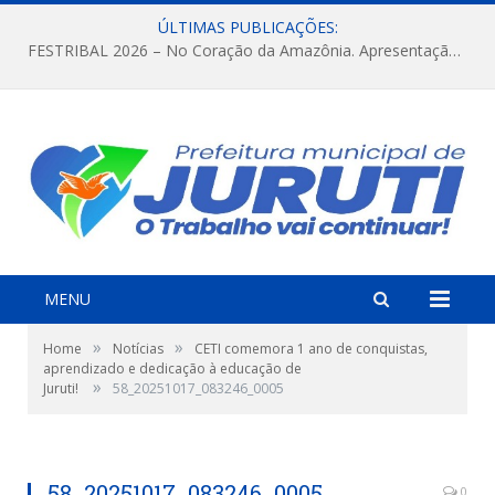
ÚLTIMAS PUBLICAÇÕES:
FESTRIBAL 2026 – No Coração da Amazônia. Apresentação da Munduruku.
MENU
»
»
Home
Notícias
CETI comemora 1 ano de conquistas,
aprendizado e dedicação à educação de
»
Juruti!
58_20251017_083246_0005
58_20251017_083246_0005
0