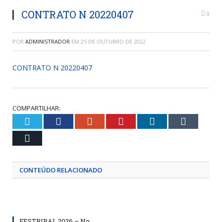
CONTRATO N 20220407
0
POR
ADMINISTRADOR
EM
25 DE OUTUBRO DE 2022
CONTRATO N 20220407
COMPARTILHAR:
Twitter
Facebook
Google+
Pinterest
LinkedIn
Tumblr
Email
CONTEÚDO RELACIONADO
FESTRIBAL 2026 – No