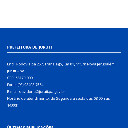
PREFEITURA DE JURUTI
End.: Rodovia pa 257, Translago, Km 01, Nº S/n Nova Jerusalém,
Juruti – pa
CEP: 68170-000
Fone: (93) 98408-7564
E-mail: ouvidoria@juruti.pa.gov.br
Horário de atendimento: de Segunda a sexta das 08:00h às
14:00h
ÚLTIMAS PUBLICAÇÕES