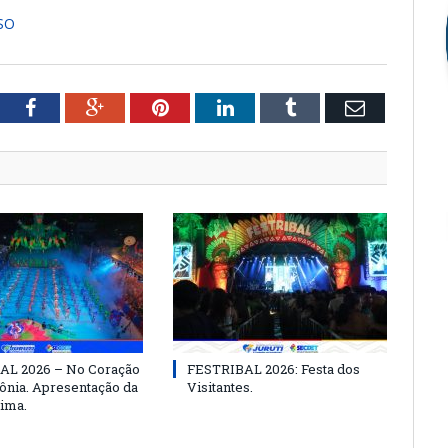
SO
tter
Facebook
Google+
Pinterest
LinkedIn
Tumblr
Email
AL 2026 – No Coração
FESTRIBAL 2026: Festa dos
nia. Apresentação da
Visitantes.
ima.