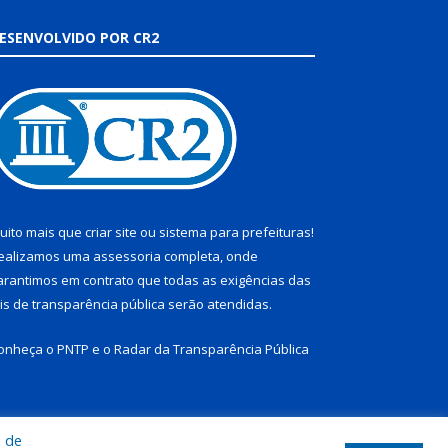
ESENVOLVIDO POR CR2
uito mais que
criar site
ou
sistema para prefeituras
!
ealizamos uma
assessoria
completa, onde
arantimos em contrato que todas as exigências das
eis de transparência pública
serão atendidas.
onheça o
PNTP
e o
Radar da Transparência Pública
a de