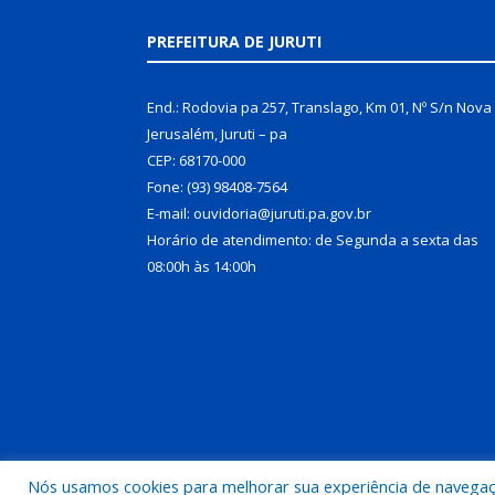
PREFEITURA DE JURUTI
End.: Rodovia pa 257, Translago, Km 01, Nº S/n Nova
Jerusalém, Juruti – pa
CEP: 68170-000
Fone: (93) 98408-7564
E-mail: ouvidoria@juruti.pa.gov.br
Horário de atendimento: de Segunda a sexta das
08:00h às 14:00h
Nós usamos cookies para melhorar sua experiência de navegação