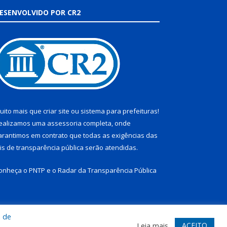
ESENVOLVIDO POR CR2
uito mais que
criar site
ou
sistema para prefeituras
!
ealizamos uma
assessoria
completa, onde
arantimos em contrato que todas as exigências das
eis de transparência pública
serão atendidas.
onheça o
PNTP
e o
Radar da Transparência Pública
a de
te
Acessar Área Administrativa
Acessar Webmail
ACEITO
Leia mais