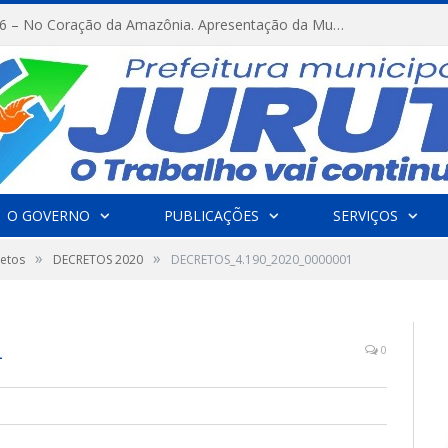
FESTRIBAL 2026 – No Coração da Amazônia. Apresentação da Munduruku.
O GOVERNO
PUBLICAÇÕES
SERVIÇOS
»
»
etos
DECRETOS 2020
DECRETOS_4.190_2020_0000001
1
0