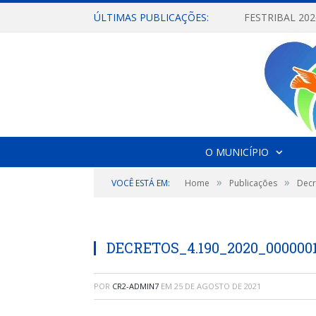
ÚLTIMAS PUBLICAÇÕES:
O MUNICÍPIO
»
»
VOCÊ ESTÁ EM:
Home
Publicações
Decr
DECRETOS_4.190_2020_000000
POR
CR2-ADMIN7
EM
25 DE AGOSTO DE 2021