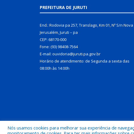
PREFEITURA DE JURUTI
End.: Rodovia pa 257, Translago, Km 01, Nº S/n Nova
Jerusalém, Juruti – pa
CEP: 68170-000
Fone: (93) 98408-7564
E-mail: ouvidoria@juruti.pa.gov.br
Horário de atendimento: de Segunda a sexta das
08:00h às 14:00h
Nós usamos cookies para melhorar sua experiência de navegação
Todos os direitos reservados a Prefeitura Municipal 
monitoramento de cookies. Para ter mais informações sobre como