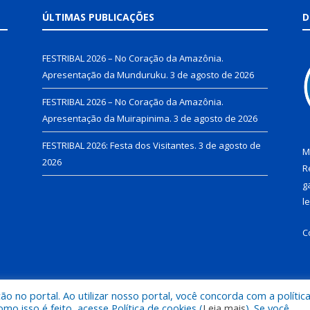
ÚLTIMAS PUBLICAÇÕES
D
FESTRIBAL 2026 – No Coração da Amazônia.
Apresentação da Munduruku.
3 de agosto de 2026
FESTRIBAL 2026 – No Coração da Amazônia.
Apresentação da Muirapinima.
3 de agosto de 2026
FESTRIBAL 2026: Festa dos Visitantes.
3 de agosto de
M
2026
R
g
l
C
 no portal. Ao utilizar nosso portal, você concorda com a polític
de Juruti.
Mapa do Si
 isso é feito, acesse Política de cookies (
Leia mais
). Se você