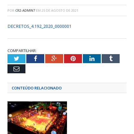
POR
CR2-ADMIN7
EM
25 DE AGOSTO DE 2021
DECRETOS_4.192_2020_0000001
COMPARTILHAR:
Twitter
Facebook
Google+
Pinterest
LinkedIn
Tumblr
Email
CONTEÚDO RELACIONADO