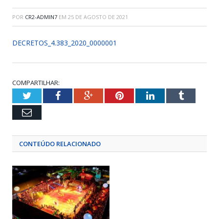
POR
CR2-ADMIN7
EM
25 DE AGOSTO DE 2021
DECRETOS_4.383_2020_0000001
COMPARTILHAR:
Twitter
Facebook
Google+
Pinterest
LinkedIn
Tumblr
Email
CONTEÚDO RELACIONADO