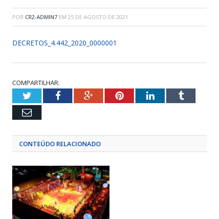
POR
CR2-ADMIN7
EM
25 DE AGOSTO DE 2021
DECRETOS_4.442_2020_0000001
COMPARTILHAR:
Twitter
Facebook
Google+
Pinterest
LinkedIn
Tumblr
Email
CONTEÚDO RELACIONADO