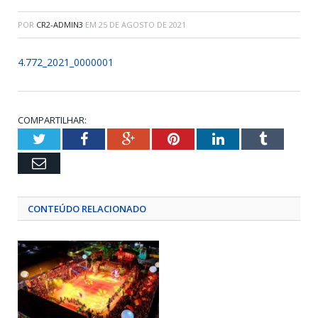
POR
CR2-ADMIN3
EM
25 DE AGOSTO DE 2021
4.772_2021_0000001
COMPARTILHAR:
Twitter
Facebook
Google+
Pinterest
LinkedIn
Tumblr
Email
CONTEÚDO RELACIONADO