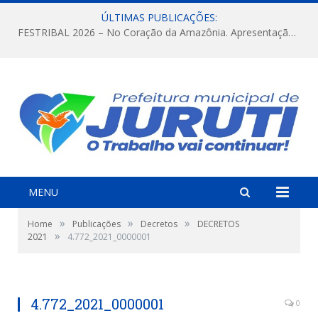
ÚLTIMAS PUBLICAÇÕES:
FESTRIBAL 2026 – No Coração da Amazônia. Apresentação da Munduruku.
MENU
»
»
»
Home
Publicações
Decretos
DECRETOS
»
2021
4.772_2021_0000001
4.772_2021_0000001
0