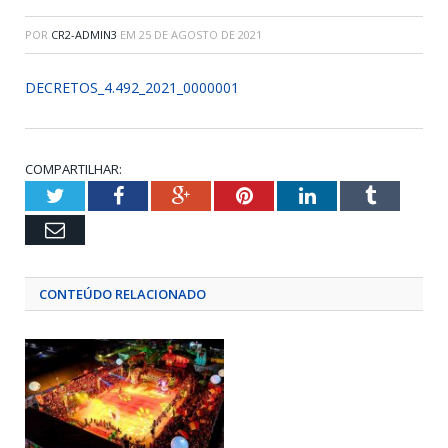
POR
CR2-ADMIN3
EM
25 DE AGOSTO DE 2021
DECRETOS_4.492_2021_0000001
COMPARTILHAR:
Twitter
Facebook
Google+
Pinterest
LinkedIn
Tumblr
Email
CONTEÚDO RELACIONADO