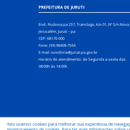
PREFEITURA DE JURUTI
End.: Rodovia pa 257, Translago, Km 01, Nº S/n Nova
Jerusalém, Juruti – pa
CEP: 68170-000
Fone: (93) 98408-7564
E-mail: ouvidoria@juruti.pa.gov.br
Horário de atendimento: de Segunda a sexta das
08:00h às 14:00h
Nós usamos cookies para melhorar sua experiência de navegação
Todos os direitos reservados a Prefeitura Municipal 
monitoramento de cookies. Para ter mais informações sobre como