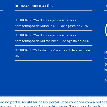
ÚLTIMAS PUBLICAÇÕES
D
FESTRIBAL 2026 – No Coração da Amazônia.
Apresentação da Munduruku.
3 de agosto de 2026
FESTRIBAL 2026 – No Coração da Amazônia.
Apresentação da Muirapinima.
3 de agosto de 2026
FESTRIBAL 2026: Festa dos Visitantes.
3 de agosto de
M
2026
R
g
l
C
 no portal. Ao utilizar nosso portal, você concorda com a polític
de Juruti.
Mapa do Si
 isso é feito, acesse Política de cookies (
Leia mais
). Se você