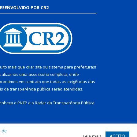
ESENVOLVIDO POR CR2
uito mais que
criar site
ou
sistema para prefeituras
!
ealizamos uma
assessoria
completa, onde
arantimos em contrato que todas as exigências das
eis de transparência pública
serão atendidas.
onheça o
PNTP
e o
Radar da Transparência Pública
a de
te
Acessar Área Administrativa
Acessar Webmail
ACEITO
Leia mais