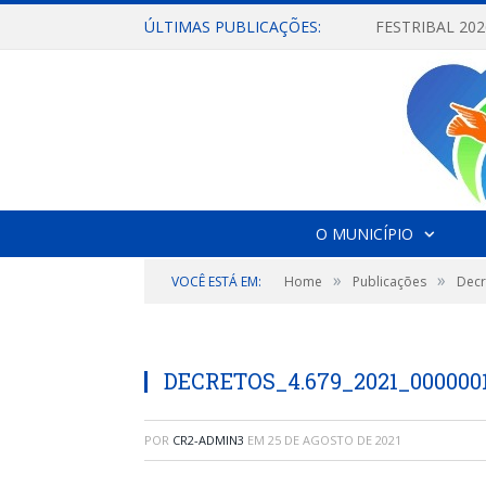
ÚLTIMAS PUBLICAÇÕES:
O MUNICÍPIO
»
»
VOCÊ ESTÁ EM:
Home
Publicações
Decr
DECRETOS_4.679_2021_000000
POR
CR2-ADMIN3
EM
25 DE AGOSTO DE 2021