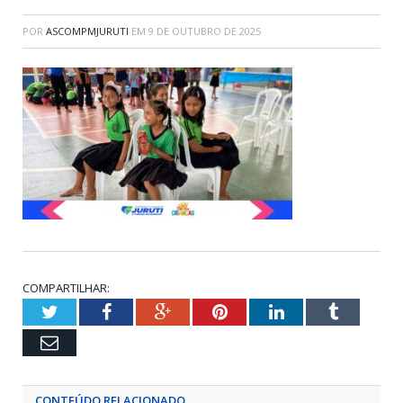
POR
ASCOMPMJURUTI
EM
9 DE OUTUBRO DE 2025
COMPARTILHAR:
Twitter
Facebook
Google+
Pinterest
LinkedIn
Tumblr
Email
CONTEÚDO RELACIONADO