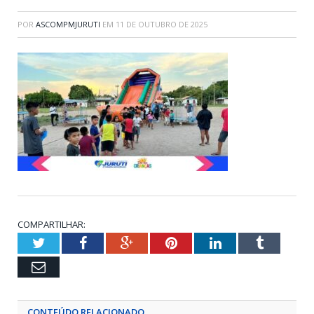
POR
ASCOMPMJURUTI
EM
11 DE OUTUBRO DE 2025
COMPARTILHAR:
Twitter
Facebook
Google+
Pinterest
LinkedIn
Tumblr
Email
CONTEÚDO RELACIONADO