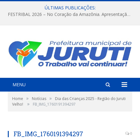
ÚLTIMAS PUBLICAÇÕES:
FESTRIBAL 2026 – No Coração da Amazônia. Apresentação da Munduruku.
MENU
»
»
Home
Notícias
Dia das Crianças 2025 - Região do Juruti
»
Velho!
FB_IMG_1760191394297
FB_IMG_1760191394297
0