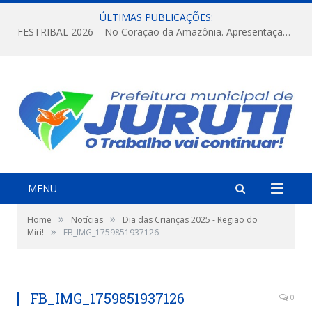
ÚLTIMAS PUBLICAÇÕES:
FESTRIBAL 2026 – No Coração da Amazônia. Apresentação da Munduruku.
MENU
»
»
Home
Notícias
Dia das Crianças 2025 - Região do
»
Miri!
FB_IMG_1759851937126
FB_IMG_1759851937126
0