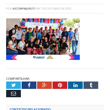
POR
ASCOMPMJURUTI
EM
7 DE OUTUBRO DE 2025
COMPARTILHAR:
Twitter
Facebook
Google+
Pinterest
LinkedIn
Tumblr
Email
CONTEÚDO RELACIONADO