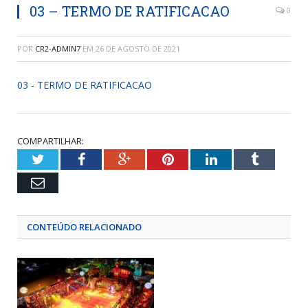
03 – TERMO DE RATIFICACAO
0
POR
CR2-ADMIN7
EM
26 DE AGOSTO DE 2021
03 - TERMO DE RATIFICACAO
COMPARTILHAR:
Twitter
Facebook
Google+
Pinterest
LinkedIn
Tumblr
Email
CONTEÚDO RELACIONADO