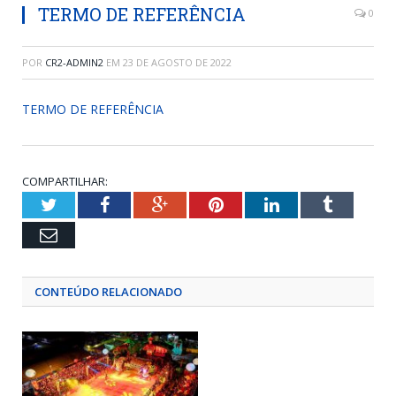
TERMO DE REFERÊNCIA
0
POR
CR2-ADMIN2
EM
23 DE AGOSTO DE 2022
TERMO DE REFERÊNCIA
COMPARTILHAR:
Twitter
Facebook
Google+
Pinterest
LinkedIn
Tumblr
Email
CONTEÚDO RELACIONADO