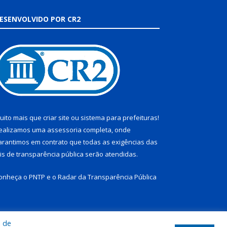
ESENVOLVIDO POR CR2
uito mais que
criar site
ou
sistema para prefeituras
!
ealizamos uma
assessoria
completa, onde
arantimos em contrato que todas as exigências das
eis de transparência pública
serão atendidas.
onheça o
PNTP
e o
Radar da Transparência Pública
a de