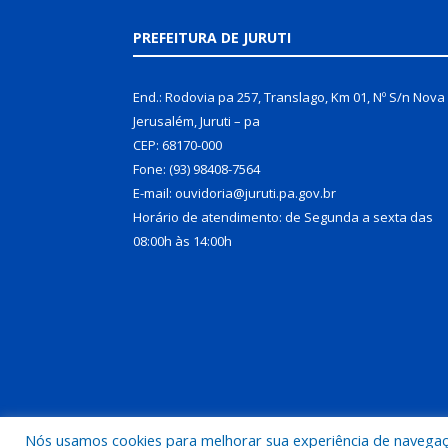
PREFEITURA DE JURUTI
End.: Rodovia pa 257, Translago, Km 01, Nº S/n Nova
Jerusalém, Juruti – pa
CEP: 68170-000
Fone: (93) 98408-7564
E-mail: ouvidoria@juruti.pa.gov.br
Horário de atendimento: de Segunda a sexta das
08:00h às 14:00h
Nós usamos cookies para melhorar sua experiência de navegação