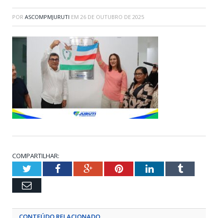
POR
ASCOMPMJURUTI
EM
26 DE OUTUBRO DE 2025
COMPARTILHAR:
Twitter
Facebook
Google+
Pinterest
LinkedIn
Tumblr
Email
CONTEÚDO RELACIONADO