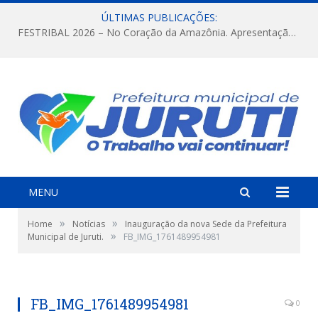
ÚLTIMAS PUBLICAÇÕES:
FESTRIBAL 2026 – No Coração da Amazônia. Apresentação da Munduruku.
MENU
»
»
Home
Notícias
Inauguração da nova Sede da Prefeitura
»
Municipal de Juruti.
FB_IMG_1761489954981
FB_IMG_1761489954981
0