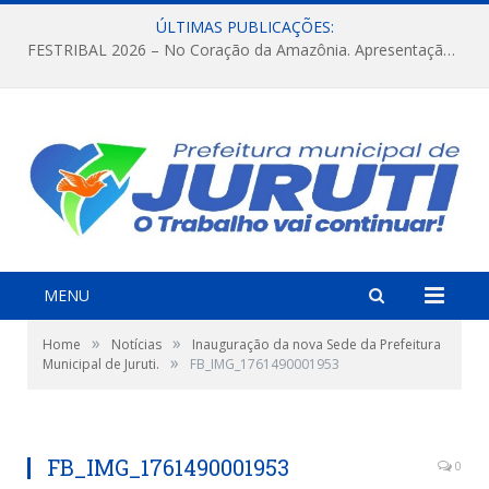
ÚLTIMAS PUBLICAÇÕES:
FESTRIBAL 2026 – No Coração da Amazônia. Apresentação da Munduruku.
MENU
»
»
Home
Notícias
Inauguração da nova Sede da Prefeitura
»
Municipal de Juruti.
FB_IMG_1761490001953
FB_IMG_1761490001953
0