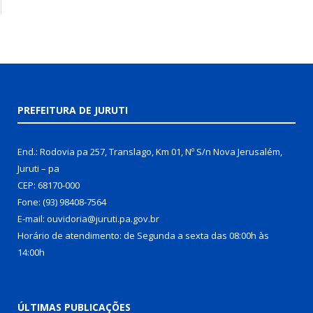
PREFEITURA DE JURUTI
End.: Rodovia pa 257, Translago, Km 01, Nº S/n Nova Jerusalém,
Juruti – pa
CEP: 68170-000
Fone: (93) 98408-7564
E-mail: ouvidoria@juruti.pa.gov.br
Horário de atendimento: de Segunda a sexta das 08:00h às
14:00h
ÚLTIMAS PUBLICAÇÕES