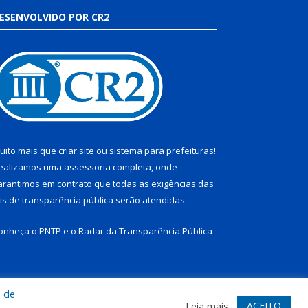
ESENVOLVIDO POR CR2
uito mais que
criar site
ou
sistema para prefeituras
!
ealizamos uma
assessoria
completa, onde
arantimos em contrato que todas as exigências das
eis de transparência pública
serão atendidas.
onheça o
PNTP
e o
Radar da Transparência Pública
a de
te
Acessar Área Administrativa
Acessar Webmail
ACEITO
Leia mais