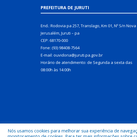
PREFEITURA DE JURUTI
End.: Rodovia pa 257, Translago, Km 01, Nº S/n Nova
Jerusalém, Juruti – pa
CEP: 68170-000
Fone: (93) 98408-7564
E-mail: ouvidoria@juruti.pa.gov.br
Horário de atendimento: de Segunda a sexta das
08:00h às 14:00h
Nós usamos cookies para melhorar sua experiência de navegação
Todos os direitos reservados a Prefeitura Municipal 
monitoramento de cookies. Para ter mais informações sobre como