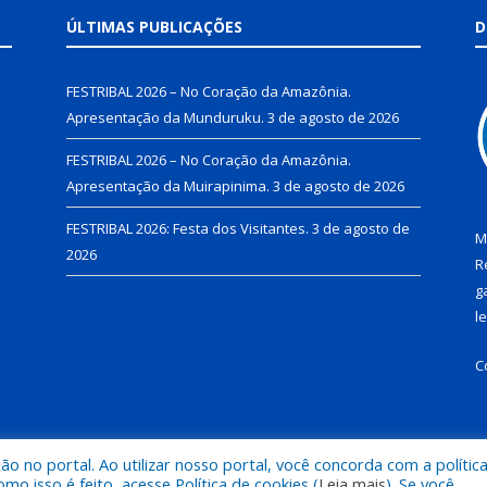
ÚLTIMAS PUBLICAÇÕES
D
FESTRIBAL 2026 – No Coração da Amazônia.
Apresentação da Munduruku.
3 de agosto de 2026
FESTRIBAL 2026 – No Coração da Amazônia.
Apresentação da Muirapinima.
3 de agosto de 2026
FESTRIBAL 2026: Festa dos Visitantes.
3 de agosto de
M
2026
R
g
l
C
 no portal. Ao utilizar nosso portal, você concorda com a polític
de Juruti.
Mapa do Si
 isso é feito, acesse Política de cookies (
Leia mais
). Se você