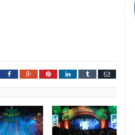
tter
Facebook
Google+
Pinterest
LinkedIn
Tumblr
Email