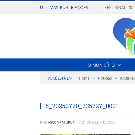
ÚLTIMAS PUBLICAÇÕES:
O MUNICÍPIO
»
»
VOCÊ ESTÁ EM:
Home
Notícias
Juruti c
5_20250720_235227_0001
POR
ASCOMPMJURUTI
EM
21 DE JULHO DE 2025