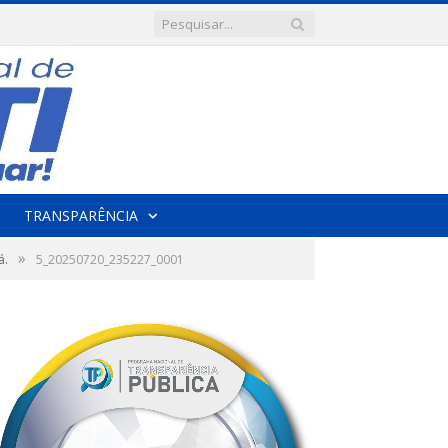
TRANSPARÊNCIA
»
á.
5_20250720_235227_0001