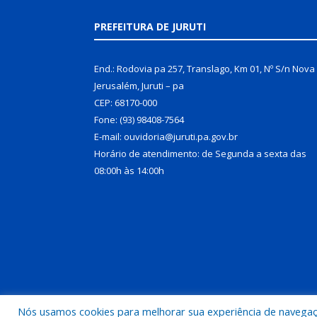
PREFEITURA DE JURUTI
End.: Rodovia pa 257, Translago, Km 01, Nº S/n Nova
Jerusalém, Juruti – pa
CEP: 68170-000
Fone: (93) 98408-7564
E-mail: ouvidoria@juruti.pa.gov.br
Horário de atendimento: de Segunda a sexta das
08:00h às 14:00h
Nós usamos cookies para melhorar sua experiência de navegação