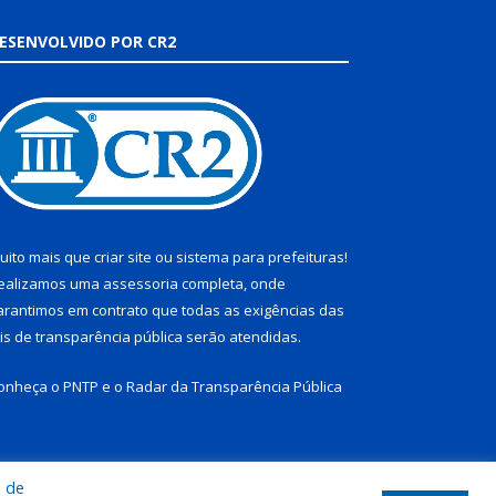
ESENVOLVIDO POR CR2
uito mais que
criar site
ou
sistema para prefeituras
!
ealizamos uma
assessoria
completa, onde
arantimos em contrato que todas as exigências das
eis de transparência pública
serão atendidas.
onheça o
PNTP
e o
Radar da Transparência Pública
a de