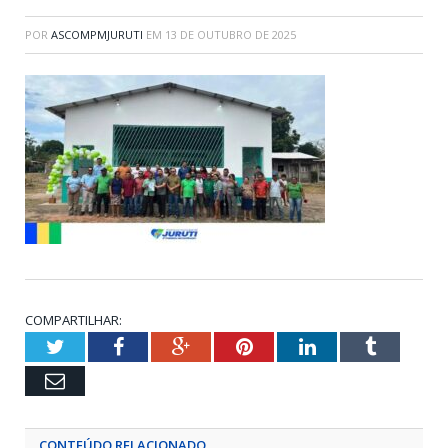
POR
ASCOMPMJURUTI
EM
13 DE OUTUBRO DE 2025
COMPARTILHAR:
Twitter
Facebook
Google+
Pinterest
LinkedIn
Tumblr
Email
CONTEÚDO RELACIONADO