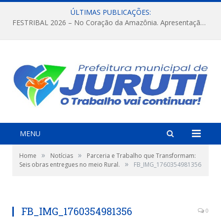
ÚLTIMAS PUBLICAÇÕES:
FESTRIBAL 2026 – No Coração da Amazônia. Apresentação da Munduruku.
MENU
»
»
Home
Notícias
Parceria e Trabalho que Transformam:
»
Seis obras entregues no meio Rural.
FB_IMG_1760354981356
FB_IMG_1760354981356
0