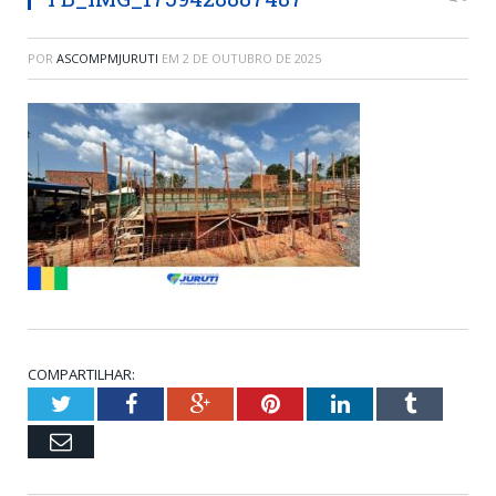
POR
ASCOMPMJURUTI
EM
2 DE OUTUBRO DE 2025
COMPARTILHAR:
Twitter
Facebook
Google+
Pinterest
LinkedIn
Tumblr
Email