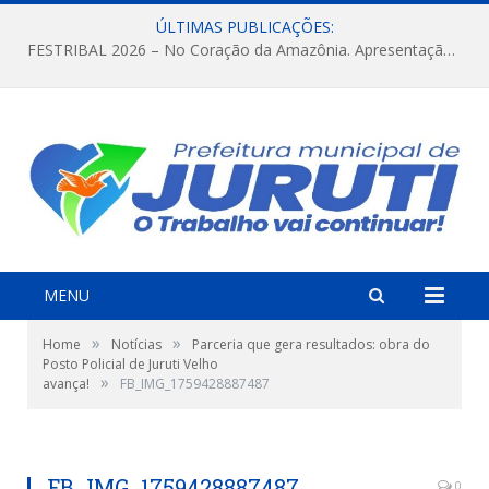
ÚLTIMAS PUBLICAÇÕES:
FESTRIBAL 2026 – No Coração da Amazônia. Apresentação da Munduruku.
MENU
»
»
Home
Notícias
Parceria que gera resultados: obra do
Posto Policial de Juruti Velho
»
avança!
FB_IMG_1759428887487
FB_IMG_1759428887487
0