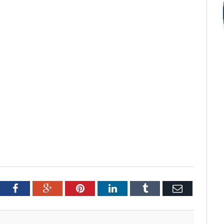
tter
Facebook
Google+
Pinterest
LinkedIn
Tumblr
Email