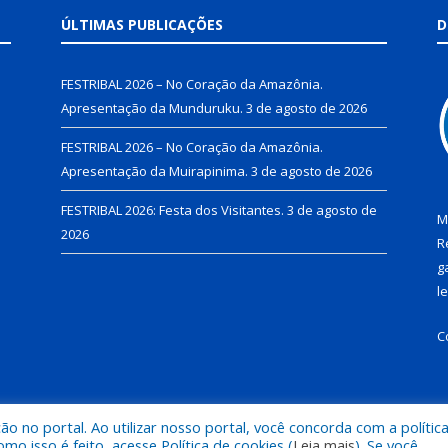
ÚLTIMAS PUBLICAÇÕES
D
FESTRIBAL 2026 – No Coração da Amazônia.
Apresentação da Munduruku.
3 de agosto de 2026
FESTRIBAL 2026 – No Coração da Amazônia.
Apresentação da Muirapinima.
3 de agosto de 2026
FESTRIBAL 2026: Festa dos Visitantes.
3 de agosto de
M
2026
R
g
l
C
 no portal. Ao utilizar nosso portal, você concorda com a polític
de Juruti.
Mapa do Si
 isso é feito, acesse Política de cookies (
Leia mais
). Se você