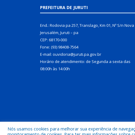
PREFEITURA DE JURUTI
End.: Rodovia pa 257, Translago, Km 01, Nº S/n Nova
Jerusalém, Juruti – pa
CEP: 68170-000
Fone: (93) 98408-7564
E-mail: ouvidoria@juruti.pa.gov.br
Horário de atendimento: de Segunda a sexta das
08:00h às 14:00h
Nós usamos cookies para melhorar sua experiência de navegação
Todos os direitos reservados a Prefeitura Municipal 
monitoramento de cookies. Para ter mais informações sobre como