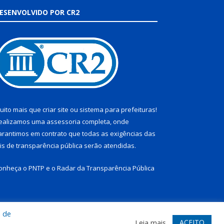
ESENVOLVIDO POR CR2
uito mais que
criar site
ou
sistema para prefeituras
!
ealizamos uma
assessoria
completa, onde
arantimos em contrato que todas as exigências das
eis de transparência pública
serão atendidas.
onheça o
PNTP
e o
Radar da Transparência Pública
a de
te
Acessar Área Administrativa
Acessar Webmail
ACEITO
Leia mais