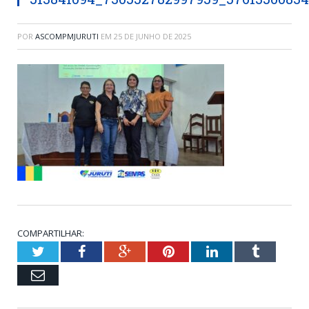
POR
ASCOMPMJURUTI
EM
25 DE JUNHO DE 2025
COMPARTILHAR:
Twitter
Facebook
Google+
Pinterest
LinkedIn
Tumblr
Email