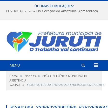
ÚLTIMAS PUBLICAÇÕES:
FESTRIBAL 2026 – No Coração da Amazônia. Apresentação da Munduruku.
MENU
»
»
Home
Notícias
PRÉ-CONFERÊNCIA MUNICIPAL DE
ASSISTÊNCIA
»
SOCIAL!
513841094_730552782997959_5761350083437973080_n
513841094_730552782997959_5761350083