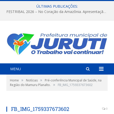
ÚLTIMAS PUBLICAÇÕES:
FESTRIBAL 2026 – No Coração da Amazônia. Apresentação da Munduruku.
MENU
»
»
Home
Notícias
Pré-conferência Municipal de Saúde, na
»
Região do Mamuru Planalto.
FB_IMG_1759337673602
FB_IMG_1759337673602
0