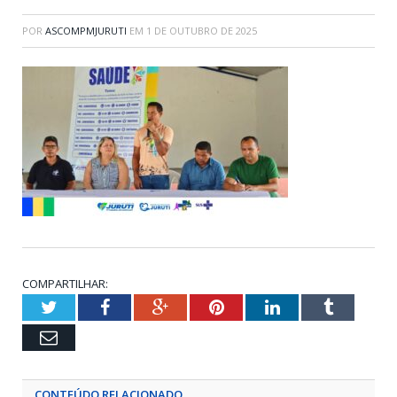
POR
ASCOMPMJURUTI
EM
1 DE OUTUBRO DE 2025
COMPARTILHAR:
Twitter
Facebook
Google+
Pinterest
LinkedIn
Tumblr
Email
CONTEÚDO RELACIONADO