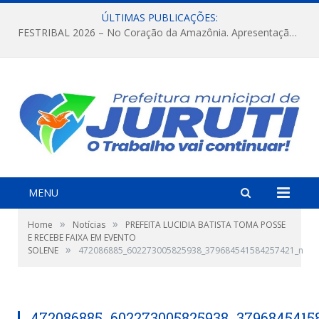
ÚLTIMAS PUBLICAÇÕES:
FESTRIBAL 2026 – No Coração da Amazônia. Apresentação da Munduruku.
MENU
»
»
Home
Notícias
PREFEITA LUCIDIA BATISTA TOMA POSSE
E RECEBE FAIXA EM EVENTO
»
SOLENE
472086885_602273005825938_379684541584257421_n
472086885_602273005825938_3796845415