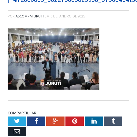
POR
ASCOMPMJURUTI
EM
6 DE JANEIRO DE 2025
COMPARTILHAR:
Twitter
Facebook
Google+
Pinterest
LinkedIn
Tumblr
Email