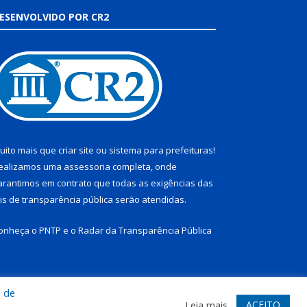
ESENVOLVIDO POR CR2
uito mais que
criar site
ou
sistema para prefeituras
!
ealizamos uma
assessoria
completa, onde
arantimos em contrato que todas as exigências das
eis de transparência pública
serão atendidas.
onheça o
PNTP
e o
Radar da Transparência Pública
a de
te
Acessar Área Administrativa
Acessar Webmail
ACEITO
Leia mais