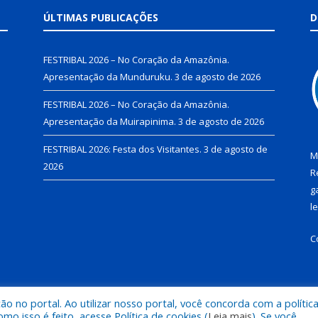
ÚLTIMAS PUBLICAÇÕES
D
FESTRIBAL 2026 – No Coração da Amazônia.
Apresentação da Munduruku.
3 de agosto de 2026
FESTRIBAL 2026 – No Coração da Amazônia.
Apresentação da Muirapinima.
3 de agosto de 2026
FESTRIBAL 2026: Festa dos Visitantes.
3 de agosto de
M
2026
R
g
l
C
 no portal. Ao utilizar nosso portal, você concorda com a polític
de Juruti.
Mapa do Si
 isso é feito, acesse Política de cookies (
Leia mais
). Se você