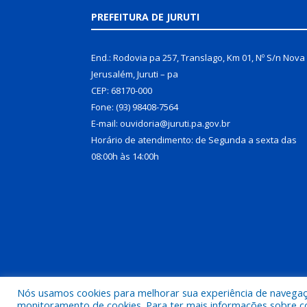
PREFEITURA DE JURUTI
End.: Rodovia pa 257, Translago, Km 01, Nº S/n Nova
Jerusalém, Juruti – pa
CEP: 68170-000
Fone: (93) 98408-7564
E-mail: ouvidoria@juruti.pa.gov.br
Horário de atendimento: de Segunda a sexta das
08:00h às 14:00h
Nós usamos cookies para melhorar sua experiência de navegação
Todos os direitos reservados a Prefeitura Municipal 
monitoramento de cookies. Para ter mais informações sobre como