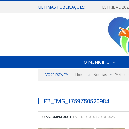
ÚLTIMAS PUBLICAÇÕES:
O MUNICÍPIO
»
»
VOCÊ ESTÁ EM:
Home
Notícias
Prefeitu
FB_IMG_1759750520984
POR
ASCOMPMJURUTI
EM
6 DE OUTUBRO DE 2025