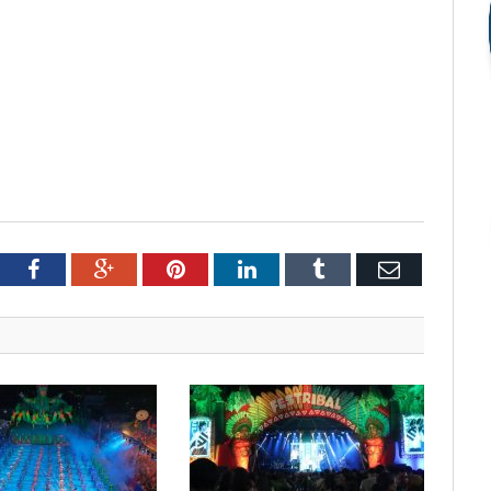
tter
Facebook
Google+
Pinterest
LinkedIn
Tumblr
Email