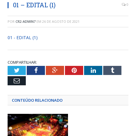
01 – EDITAL (1)
0
POR
CR2-ADMIN7
EM
26 DE AGOSTO DE 2021
01 - EDITAL (1)
COMPARTILHAR:
Twitter
Facebook
Google+
Pinterest
LinkedIn
Tumblr
Email
CONTEÚDO RELACIONADO