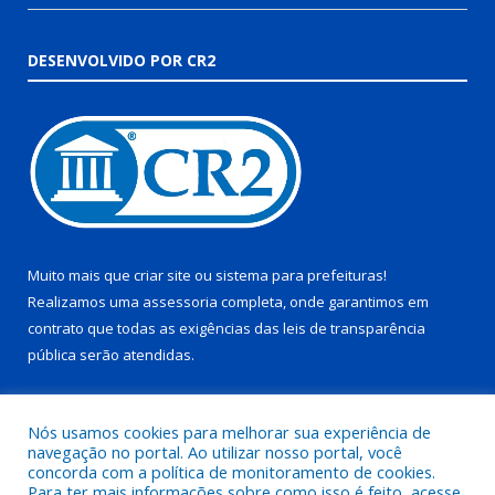
DESENVOLVIDO POR CR2
Muito mais que
criar site
ou
sistema para prefeituras
!
Realizamos uma
assessoria
completa, onde garantimos em
contrato que todas as exigências das
leis de transparência
pública
serão atendidas.
Conheça o
PNTP
e o
Radar da Transparência Pública
Nós usamos cookies para melhorar sua experiência de
navegação no portal. Ao utilizar nosso portal, você
concorda com a política de monitoramento de cookies.
Para ter mais informações sobre como isso é feito, acesse