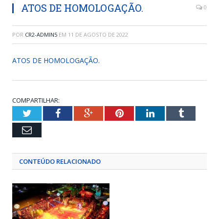
ATOS DE HOMOLOGAÇÃO.
0
POR
CR2-ADMIN5
EM
11 DE AGOSTO DE 2022
ATOS DE HOMOLOGAÇÃO.
COMPARTILHAR:
Twitter
Facebook
Google+
Pinterest
LinkedIn
Tumblr
Email
CONTEÚDO RELACIONADO