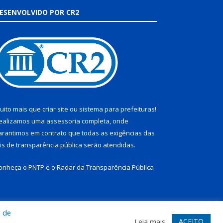
ESENVOLVIDO POR CR2
uito mais que
criar site
ou
sistema para prefeituras
!
ealizamos uma
assessoria
completa, onde
arantimos em contrato que todas as exigências das
eis de transparência pública
serão atendidas.
onheça o
PNTP
e o
Radar da Transparência Pública
a de
te
Acessar Área Administrativa
Acessar Webmail
ACEITO
Leia mais