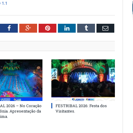
 1.1
tter
Facebook
Google+
Pinterest
LinkedIn
Tumblr
Email
AL 2026 – No Coração
FESTRIBAL 2026: Festa dos
nia. Apresentação da
Visitantes.
ima.