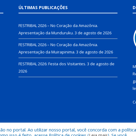
ÚLTIMAS PUBLICAÇÕES
D
FESTRIBAL 2026 – No Coração da Amazônia.
Apresentação da Munduruku.
3 de agosto de 2026
FESTRIBAL 2026 – No Coração da Amazônia.
Apresentação da Muirapinima.
3 de agosto de 2026
FESTRIBAL 2026: Festa dos Visitantes.
3 de agosto de
M
2026
R
g
l
C
 no portal. Ao utilizar nosso portal, você concorda com a polític
de Juruti.
Mapa do Si
 isso é feito, acesse Política de cookies (
Leia mais
). Se você