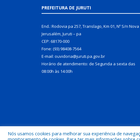
PREFEITURA DE JURUTI
End.: Rodovia pa 257, Translago, Km 01, Nº S/n Nova
Jerusalém, Juruti – pa
CEP: 68170-000
Fone: (93) 98408-7564
E-mail: ouvidoria@juruti.pa.gov.br
Horário de atendimento: de Segunda a sexta das
08:00h às 14:00h
Nós usamos cookies para melhorar sua experiência de navegação
Todos os direitos reservados a Prefeitura Municipal 
monitoramento de cookies. Para ter mais informações sobre como