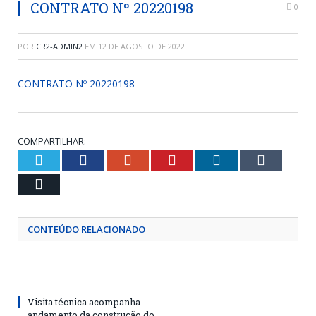
CONTRATO Nº 20220198
0
POR
CR2-ADMIN2
EM
12 DE AGOSTO DE 2022
CONTRATO Nº 20220198
COMPARTILHAR:
Twitter
Facebook
Google+
Pinterest
LinkedIn
Tumblr
Email
CONTEÚDO RELACIONADO
Visita técnica acompanha
andamento da construção do