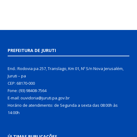
PREFEITURA DE JURUTI
End.: Rodovia pa 257, Translago, Km 01, Nº S/n Nova Jerusalém,
Juruti – pa
CEP: 68170-000
Fone: (93) 98408-7564
E-mail: ouvidoria@juruti.pa.gov.br
Horário de atendimento: de Segunda a sexta das 08:00h às
14:00h
ÚLTIMAS PUBLICAÇÕES