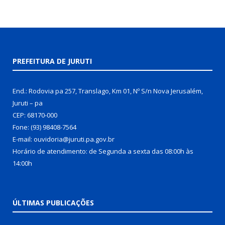
PREFEITURA DE JURUTI
End.: Rodovia pa 257, Translago, Km 01, Nº S/n Nova Jerusalém,
Juruti – pa
CEP: 68170-000
Fone: (93) 98408-7564
E-mail: ouvidoria@juruti.pa.gov.br
Horário de atendimento: de Segunda a sexta das 08:00h às
14:00h
ÚLTIMAS PUBLICAÇÕES