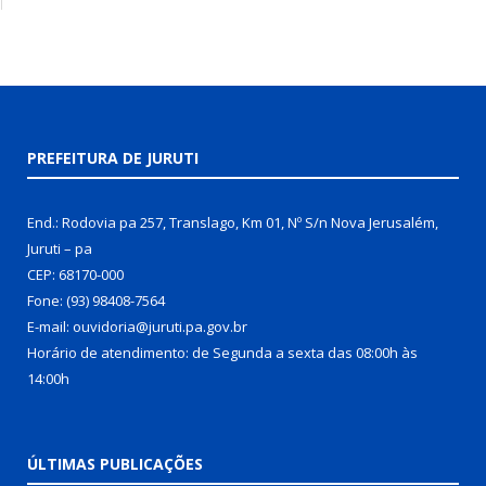
PREFEITURA DE JURUTI
End.: Rodovia pa 257, Translago, Km 01, Nº S/n Nova Jerusalém,
Juruti – pa
CEP: 68170-000
Fone: (93) 98408-7564
E-mail: ouvidoria@juruti.pa.gov.br
Horário de atendimento: de Segunda a sexta das 08:00h às
14:00h
ÚLTIMAS PUBLICAÇÕES