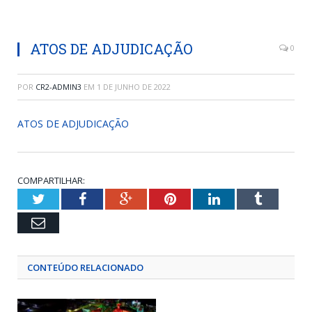
ATOS DE ADJUDICAÇÃO
0
POR
CR2-ADMIN3
EM
1 DE JUNHO DE 2022
ATOS DE ADJUDICAÇÃO
COMPARTILHAR:
Twitter
Facebook
Google+
Pinterest
LinkedIn
Tumblr
Email
CONTEÚDO RELACIONADO