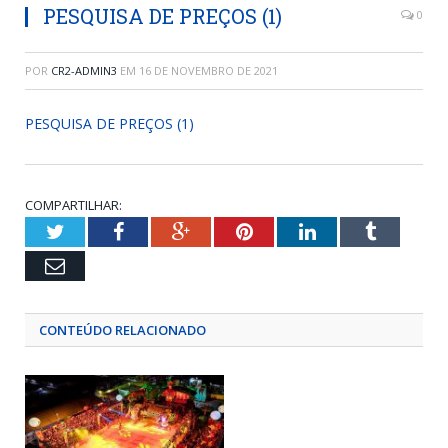
PESQUISA DE PREÇOS (1)
0
POR
CR2-ADMIN3
EM
16 DE NOVEMBRO DE 2021
PESQUISA DE PREÇOS (1)
COMPARTILHAR:
Twitter
Facebook
Google+
Pinterest
LinkedIn
Tumblr
Email
CONTEÚDO RELACIONADO