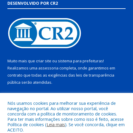
DESENVOLVIDO POR CR2
Muito mais que
criar site
ou
sistema para prefeituras
!
Realizamos uma
assessoria
completa, onde garantimos em
contrato que todas as exigências das
leis de transparência
pública
serão atendidas.
Conheça o
PNTP
e o
Radar da Transparência Pública
Nós usamos cookies para melhorar sua experiência de
navegação no portal. Ao utilizar nosso portal, você
concorda com a política de monitoramento de cookies.
Para ter mais informações sobre como isso é feito, acesse
Política de cookies (
Leia mais
). Se você concorda, clique em
Todos os direitos reservados a Prefeitura Municipal de Juruti.
ACEITO.