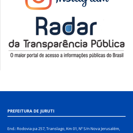
PREFEITURA DE JURUTI
End.: Rodovia pa 257, Translago, Km 01, Nº S/n Nova Jerusalém,