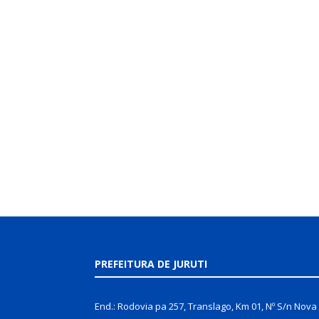
PREFEITURA DE JURUTI
End.: Rodovia pa 257, Translago, Km 01, Nº S/n Nova