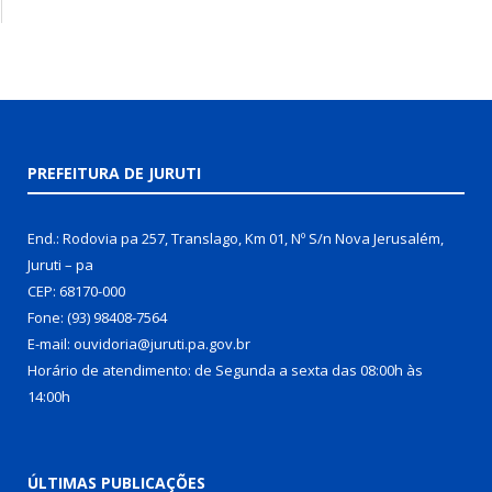
PREFEITURA DE JURUTI
End.: Rodovia pa 257, Translago, Km 01, Nº S/n Nova Jerusalém,
Juruti – pa
CEP: 68170-000
Fone: (93) 98408-7564
E-mail: ouvidoria@juruti.pa.gov.br
Horário de atendimento: de Segunda a sexta das 08:00h às
14:00h
ÚLTIMAS PUBLICAÇÕES