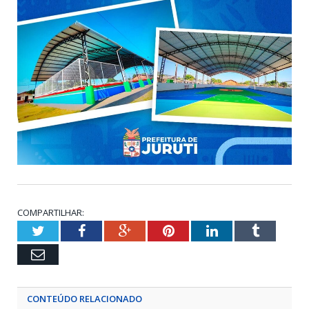
COMPARTILHAR:
Twitter
Facebook
Google+
Pinterest
LinkedIn
Tumblr
Email
CONTEÚDO RELACIONADO