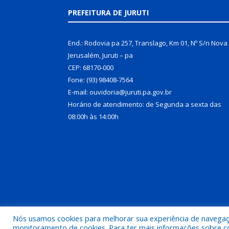
PREFEITURA DE JURUTI
End.: Rodovia pa 257, Translago, Km 01, Nº S/n Nova
Jerusalém, Juruti – pa
CEP: 68170-000
Fone: (93) 98408-7564
E-mail: ouvidoria@juruti.pa.gov.br
Horário de atendimento: de Segunda a sexta das
08:00h às 14:00h
Nós usamos cookies para melhorar sua experiência de navegação
Todos os direitos reservados a Prefeitura Municipal 
monitoramento de cookies. Para ter mais informações sobre como