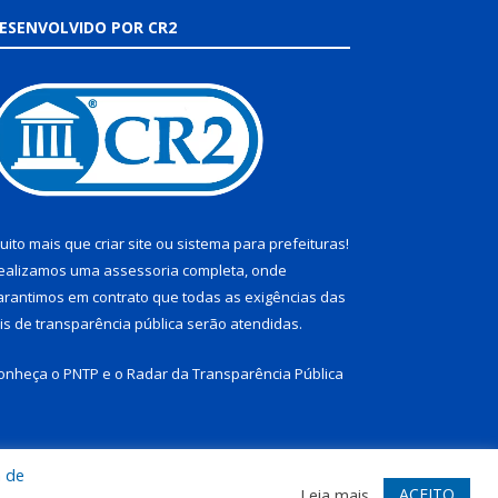
ESENVOLVIDO POR CR2
uito mais que
criar site
ou
sistema para prefeituras
!
ealizamos uma
assessoria
completa, onde
arantimos em contrato que todas as exigências das
eis de transparência pública
serão atendidas.
onheça o
PNTP
e o
Radar da Transparência Pública
a de
te
Acessar Área Administrativa
Acessar Webmail
ACEITO
Leia mais