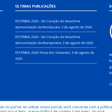
ÚLTIMAS PUBLICAÇÕES
D
FESTRIBAL 2026 – No Coração da Amazônia.
Apresentação da Munduruku.
3 de agosto de 2026
FESTRIBAL 2026 – No Coração da Amazônia.
Apresentação da Muirapinima.
3 de agosto de 2026
FESTRIBAL 2026: Festa dos Visitantes.
3 de agosto de
M
2026
R
g
l
C
 no portal. Ao utilizar nosso portal, você concorda com a polític
de Juruti.
Mapa do Si
 isso é feito, acesse Política de cookies (
Leia mais
). Se você