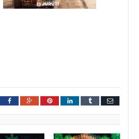
tter
Facebook
Google+
Pinterest
LinkedIn
Tumblr
Email