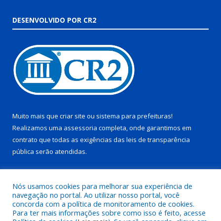
DESENVOLVIDO POR CR2
Muito mais que
criar site
ou
sistema para prefeituras
!
Realizamos uma
assessoria
completa, onde garantimos em
contrato que todas as exigências das
leis de transparência
pública
serão atendidas.
Conheça o
PNTP
e o
Radar da Transparência Pública
Nós usamos cookies para melhorar sua experiência de
navegação no portal. Ao utilizar nosso portal, você
concorda com a política de monitoramento de cookies.
Para ter mais informações sobre como isso é feito, acesse