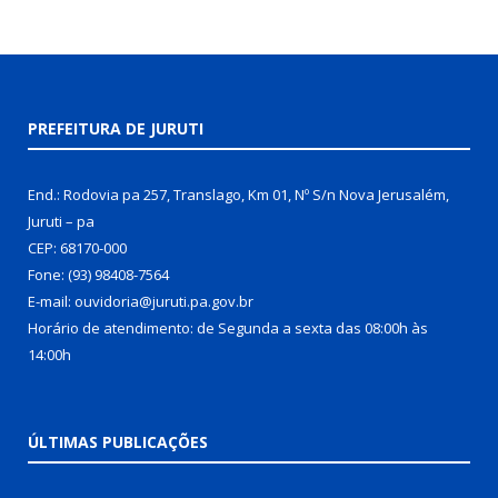
PREFEITURA DE JURUTI
End.: Rodovia pa 257, Translago, Km 01, Nº S/n Nova Jerusalém,
Juruti – pa
CEP: 68170-000
Fone: (93) 98408-7564
E-mail: ouvidoria@juruti.pa.gov.br
Horário de atendimento: de Segunda a sexta das 08:00h às
14:00h
ÚLTIMAS PUBLICAÇÕES